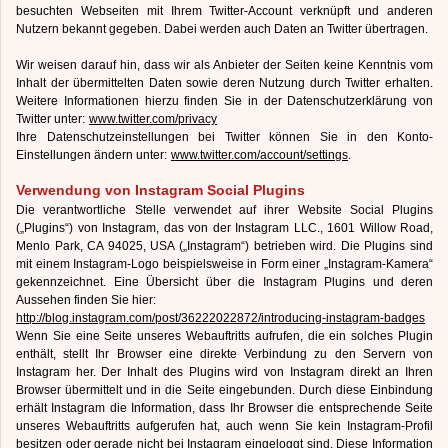
besuchten Webseiten mit Ihrem Twitter-Account verknüpft und anderen
Nutzern bekannt gegeben. Dabei werden auch Daten an Twitter übertragen.
Wir weisen darauf hin, dass wir als Anbieter der Seiten keine Kenntnis vom
Inhalt der übermittelten Daten sowie deren Nutzung durch Twitter erhalten.
Weitere Informationen hierzu finden Sie in der Datenschutzerklärung von
Twitter unter:
www.twitter.com/privacy
Ihre Datenschutzeinstellungen bei Twitter können Sie in den Konto-
Einstellungen ändern unter:
www.twitter.com/account/settings
.
Verwendung von Instagram Social Plugins
Die verantwortliche Stelle verwendet auf ihrer Website Social Plugins
(„Plugins“) von Instagram, das von der Instagram LLC., 1601 Willow Road,
Menlo Park, CA 94025, USA („Instagram“) betrieben wird. Die Plugins sind
mit einem Instagram-Logo beispielsweise in Form einer „Instagram-Kamera“
gekennzeichnet. Eine Übersicht über die Instagram Plugins und deren
Aussehen finden Sie hier:
http://blog.instagram.com/post/36222022872/introducing-instagram-badges
Wenn Sie eine Seite unseres Webauftritts aufrufen, die ein solches Plugin
enthält, stellt Ihr Browser eine direkte Verbindung zu den Servern von
Instagram her. Der Inhalt des Plugins wird von Instagram direkt an Ihren
Browser übermittelt und in die Seite eingebunden. Durch diese Einbindung
erhält Instagram die Information, dass Ihr Browser die entsprechende Seite
unseres Webauftritts aufgerufen hat, auch wenn Sie kein Instagram-Profil
besitzen oder gerade nicht bei Instagram eingeloggt sind. Diese Information