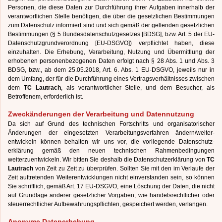
Personen, die diese Daten zur Durchführung ihrer Aufgaben innerhalb der
verantwortlichen Stelle benötigen, die über die gesetzlichen Bestimmungen
zum Datenschutz informiert sind und sich gemäß der geltenden gesetzlichen
Bestimmungen (§ 5 Bundesdatenschutzgesetzes [BDSG], bzw. Art. 5 der EU-
Datenschutzgrundverordnung [EU-DSGVO]) verpflichtet haben, diese
einzuhalten. Die Erhebung, Verarbeitung, Nutzung und Übermittlung der
erhobenen personenbezogenen Daten erfolgt nach § 28 Abs. 1 und Abs. 3
BDSG, bzw., ab dem 25.05.2018, Art. 6. Abs. 1 EU-DSGVO, jeweils nur in
dem Umfang, der für die Durchführung eines Vertragsverhältnisses zwischen
dem
TC Lautrach
, als verantwortlicher Stelle, und dem Besucher, als
Betroffenem, erforderlich ist.
Zweckänderungen der Verarbeitung und Datennutzung
Da sich auf Grund des technischen Fortschritts und organisatorischer
Änderungen der eingesetzten Verarbeitungs
verfahren ändern/weiter-
entwickeln können behalten wir uns vor, die vorliegende Datenschutz-
erklärung gemäß den neuen technischen Rahmenbedingungen
weiterzuentwickeln. Wir bitten Sie deshalb die Datenschutzerklärung von
TC
Lautrach
von Zeit zu Zeit zu überprüfen. Sollten Sie mit den im Verlaufe der
Zeit auftretenden Weiterentwicklungen nicht einverstanden sein, so können
Sie schriftlich, gemäß Art. 17 EU-DSGVO, eine Löschung der Daten, die nicht
auf Grundlage anderer gesetzlicher Vorgaben, wie handelsrechtlicher oder
steuerrechtlicher Aufbewahrungspflichten, gespeichert werden, verlangen.
Anonyme Datenerhebung