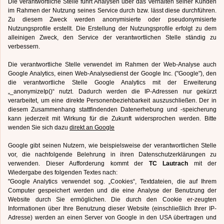
Die verantwortliche Stelle führt Analysen über das Verhalten seiner Kunden
im Rahmen der Nutzung seines Service durch bzw. lässt diese durchführen.
Zu diesem Zweck werden anonymisierte oder pseudonymisierte
Nutzungsprofile erstellt. Die Erstellung der Nutzungsprofile erfolgt zu dem
alleinigen Zweck, den Service der verantwortlichen Stelle ständig zu
verbessern.
Die verantwortliche Stelle verwendet im Rahmen der Web-Analyse auch
Google Analytics, einen Web-Analysedienst der Google Inc. ("Google"), den
die verantwortliche Stelle Google Analytics mit der Erweiterung
„_anonymizeIp()“ nutzt. Dadurch werden die IP-Adressen nur gekürzt
verarbeitet, um eine direkte Personenbeziehbarkeit auszuschließen. Der in
diesem Zusammenhang stattfindenden Datenerhebung und -speicherung
kann jederzeit mit Wirkung für die Zukunft widersprochen werden. Bitte
wenden Sie sich dazu
direkt an Google
Google gibt seinen Nutzern, wie beispielsweise der verantwortlichen Stelle
vor, die nachfolgende Belehrung in ihren Datenschutzerklärungen zu
verwenden. Dieser Aufforderung kommt der
TC Lautrach
mit der
Wiedergabe des folgenden Textes nach:
"Google Analytics verwendet sog. „Cookies“, Textdateien, die auf Ihrem
Computer gespeichert werden und die eine Analyse der Benutzung der
Website durch Sie ermöglichen. Die durch den Cookie er-zeugten
Informationen über Ihre Benutzung dieser Website (einschließlich Ihrer IP-
Adresse) werden an einen Server von Google in den USA übertragen und