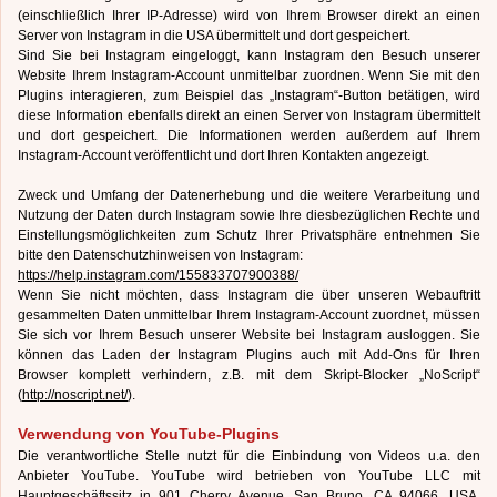
(einschließlich Ihrer IP-Adresse) wird von Ihrem Browser direkt an einen
Server von Instagram in die USA übermittelt und dort gespeichert.
Sind Sie bei Instagram eingeloggt, kann Instagram den Besuch unserer
Website Ihrem Instagram-Account unmittelbar zuordnen. Wenn Sie mit den
Plugins interagieren, zum Beispiel das „Instagram“-Button betätigen, wird
diese Information ebenfalls direkt an einen Server von Instagram übermittelt
und dort gespeichert. Die Informationen werden außerdem auf Ihrem
Instagram-Account veröffentlicht und dort Ihren Kontakten angezeigt.
Zweck und Umfang der Datenerhebung und die weitere Verarbeitung und
Nutzung der Daten durch Instagram sowie Ihre diesbezüglichen Rechte und
Einstellungsmöglichkeiten zum Schutz Ihrer Privatsphäre entnehmen Sie
bitte den Datenschutzhinweisen von Instagram:
https://help.instagram.com/155833707900388/
Wenn Sie nicht möchten, dass Instagram die über unseren Webauftritt
gesammelten Daten unmittelbar Ihrem Instagram-Account zuordnet, müssen
Sie sich vor Ihrem Besuch unserer Website bei Instagram ausloggen. Sie
können das Laden der Instagram Plugins auch mit Add-Ons für Ihren
Browser komplett verhindern, z.B. mit dem Skript-Blocker „NoScript“
(
http://noscript.net/
).
Verwendung von YouTube-Plugins
Die verantwortliche Stelle nutzt für die Einbindung von Videos u.a. den
Anbieter YouTube. YouTube wird betrieben von YouTube LLC mit
Hauptgeschäftssitz in 901 Cherry Avenue, San Bruno, CA 94066, USA.