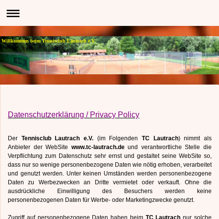
Willkommen beim Tennisclub Lautrach e.V.
Datenschutzerklärung / Privacy Policy
Der
Tennisclub Lautrach e.V.
(im Folgenden
TC Lautrach
) nimmt als
Anbieter der WebSite
www.tc-lautrach.de
und verantwortliche Stelle die
Verpflichtung zum Datenschutz sehr ernst und gestaltet seine WebSite so,
dass nur so wenige personenbezogene Daten wie nötig erhoben, verarbeitet
und genutzt werden. Unter keinen Umständen werden personenbezogene
Daten zu Werbezwecken an Dritte vermietet oder verkauft. Ohne die
ausdrückliche Einwilligung des Besuchers werden keine
personenbezogenen Daten für Werbe- oder Marketingzwecke genutzt.
Zugriff auf personenbezogene Daten haben beim
TC Lautrach
nur solche