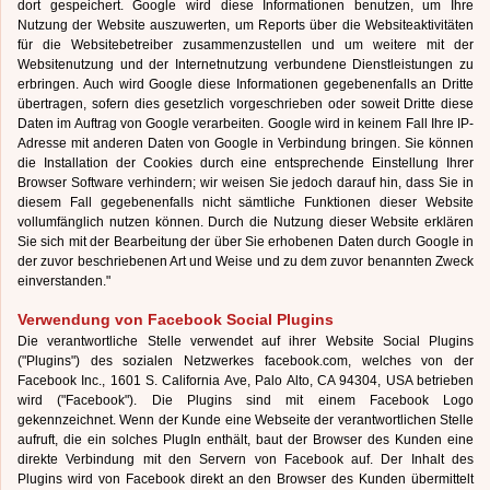
dort gespeichert. Google wird diese Informationen benutzen, um Ihre
Nutzung der Website auszuwerten, um Reports über die Websiteaktivitäten
für die Websitebetreiber zusammenzustellen und um weitere mit der
Websitenutzung und der Internetnutzung verbundene Dienstleistungen zu
erbringen. Auch wird Google diese Informationen gegebenenfalls an Dritte
übertragen, sofern dies gesetzlich vorgeschrieben oder soweit Dritte diese
Daten im Auftrag von Google verarbeiten. Google wird in keinem Fall Ihre IP-
Adresse mit anderen Daten von Google in Verbindung bringen. Sie können
die Installation der Cookies durch eine entsprechende Einstellung Ihrer
Browser Software verhindern; wir weisen Sie jedoch darauf hin, dass Sie in
diesem Fall gegebenenfalls nicht sämtliche Funktionen dieser Website
vollumfänglich nutzen können. Durch die Nutzung dieser Website erklären
Sie sich mit der Bearbeitung der über Sie erhobenen Daten durch Google in
der zuvor beschriebenen Art und Weise und zu dem zuvor benannten Zweck
einverstanden."
Verwendung von Facebook Social Plugins
Die verantwortliche Stelle verwendet auf ihrer Website Social Plugins
("Plugins") des sozialen Netzwerkes facebook.com, welches von der
Facebook Inc., 1601 S. California Ave, Palo Alto, CA 94304, USA betrieben
wird ("Facebook"). Die Plugins sind mit einem Facebook Logo
gekennzeichnet. Wenn der Kunde eine Webseite der verantwortlichen Stelle
aufruft, die ein solches PlugIn enthält, baut der Browser des Kunden eine
direkte Verbindung mit den Servern von Facebook auf. Der Inhalt des
Plugins wird von Facebook direkt an den Browser des Kunden übermittelt